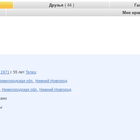
Друзья
( 44 )
Га
Мне нра
я
1971
г. 55 лет
Телец
ижегородская обл.
,
Нижний Новгород
,
Нижегородская обл.
,
Нижний Новгород
зано
ны