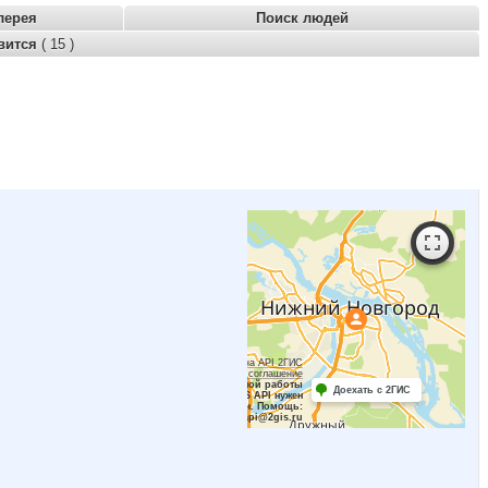
лерея
Поиск людей
вится
( 15 )
Работает на API 2ГИС
Лицензионное соглашение
Для корректной работы
Доехать с 2ГИС
Raster JS API нужен
ключ. Помощь:
api@2gis.ru