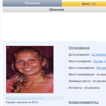
Основное
Блог
( 0 )
Шпионаж
Основное
Дата рождения :
23 Апрел
Место рождения :
Россия
,
Н
Место нахождения :
Россия
Место проживания : не ука
Любимые места : не указа
Интересы : не указаны
Комплименты
Портрет заполнен на 65 %