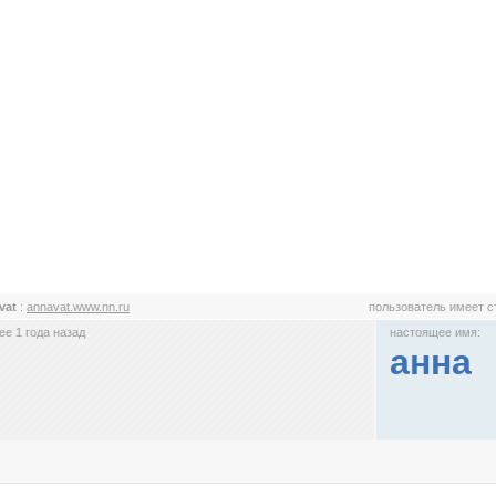
vat
:
annavat.www.nn.ru
пользователь имеет 
е 1 года назад
настоящее имя:
анна