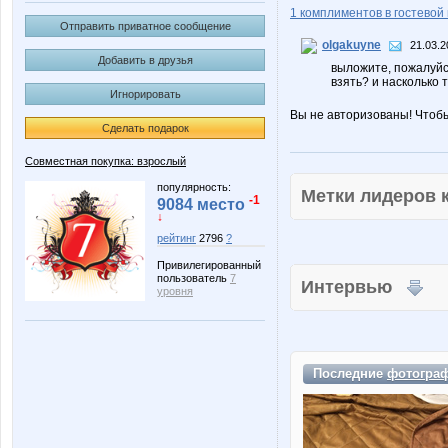
1 комплиментов в гостевой 
Отправить приватное сообщение
olgakuyne
21.03.2
Добавить в друзья
выложите, пожалуйст
взять? и насколько 
Игнорировать
Вы не авторизованы! Чтоб
Сделать подарок
Совместная покупка: взрослый
популярность:
Метки лидеров
-1
9084 место
↓
рейтинг
2796
?
Привилегированный
пользователь
7
Интервью
уровня
Последние
фотогра